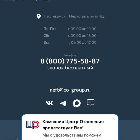
Нефтекамск,⠀Индустриальная 4Д
Пн-Пт:
с 09:00 до 19:00
Cб:
с 09:00 до 18:00
Вс:
с 09:00 до 17:00
Телефон
8 (800) 775-58-87
звонок бесплатный
neft@co-group.ru
Компания Центр Отопления
приветствует Вас!
© 2026 CO-Group. Все права защищены.
Мы с удовольствием поможем