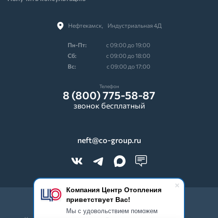
Нефтекамск,⠀Индустриальная 4Д
Пн-Пт:
с 09:00 до 19:00
Cб:
с 09:00 до 18:00
Вс:
с 09:00 до 17:00
Телефон
8 (800) 775-58-87
звонок бесплатный
neft@co-group.ru
Компания Центр Отопления
приветствует Вас!
© 2026 CO-Group. Все права защищены.
Мы с удовольствием поможем