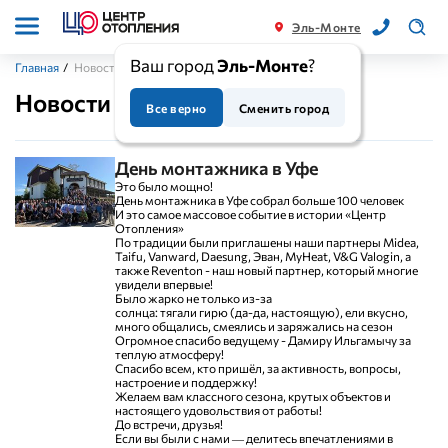
Эль-Монте
Ваш город
Эль-Монте
?
Главная
/
Новости
Новости
Все верно
Сменить город
День монтажника в Уфе
Это было мощно!
День монтажника в Уфе собрал больше 100 человек
И это самое массовое событие в истории «Центр
Отопления»
По традиции были приглашены наши партнеры Midea,
Taifu, Vanward, Daesung, Эван, MyHeat, V&G Valogin, а
также Reventon - наш новый партнер, который многие
увидели впервые!
Было жарко не только из-за
солнца: тягали гирю (да-да, настоящую), ели вкусно,
много общались, смеялись и заряжались на сезон
Огромное спасибо ведущему - Дамиру Ильгамычу за
теплую атмосферу!
Спасибо всем, кто пришёл, за активность, вопросы,
настроение и поддержку!
Желаем вам классного сезона, крутых объектов и
настоящего удовольствия от работы!
До встречи, друзья!
Если вы были с нами — делитесь впечатлениями в