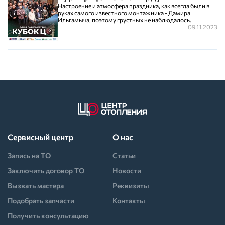
Настроение и атмосфера праздника, как всегда были в
руках самого известного монтажника - Дамира
Ильгамыча, поэтому грустных не наблюдалось.
09.11.2023
Сервисный центр
О нас
Запись на ТО
Статьи
Заключить договор ТО
Новости
Вызвать мастера
Реквизиты
Подобрать запчасти
Контакты
Получить консультацию