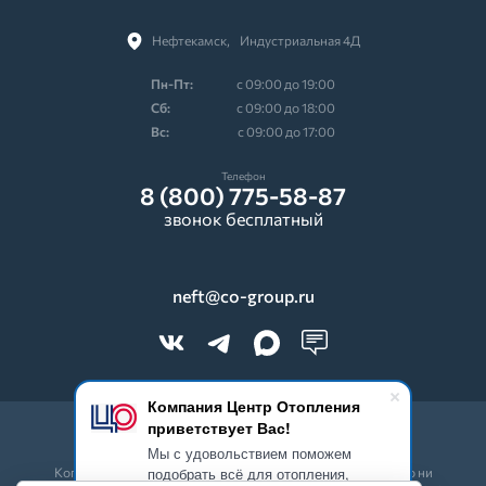
Нефтекамск,⠀Индустриальная 4Д
Пн-Пт:
с 09:00 до 19:00
Cб:
с 09:00 до 18:00
Вс:
с 09:00 до 17:00
Телефон
8 (800) 775-58-87
звонок бесплатный
neft@co-group.ru
Компания Центр Отопления
приветствует Вас!
© 2026 CO-Group. Все права защищены.
Мы с удовольствием поможем
подобрать всё для отопления,
Копирование всех составляющих частей сайта в какой бы то ни