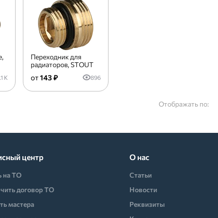
,
Переходник для
радиаторов, STOUT
143 ₽
.1 K
896
Отображать по:
исный центр
О нас
ь на ТО
Статьи
чить договор ТО
Новости
ть мастера
Реквизиты