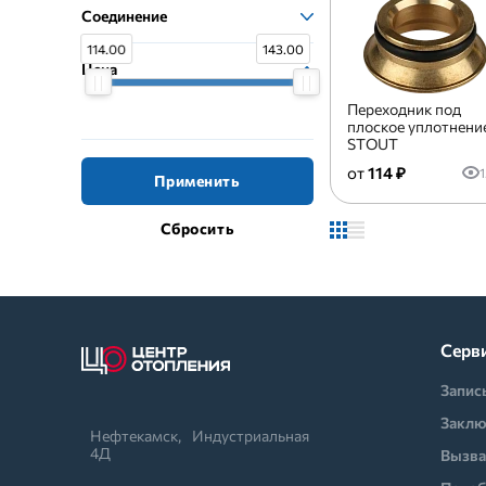
Соединение
114.00
143.00
Цена
Переходник под
плоское уплотнение
STOUT
114 ₽
1
Применить
Серв
Запис
Заклю
Нефтекамск,⠀Индустриальная
4Д
Вызва