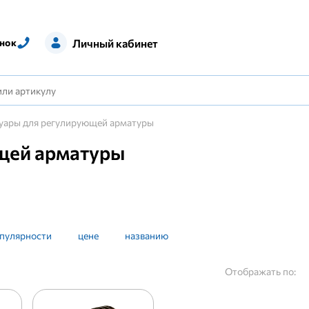
Личный кабинет
нок
уары для регулирующей арматуры
щей арматуры
пулярности
цене
названию
Отображать по: