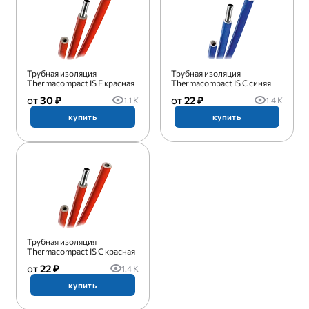
Трубная изоляция
Трубная изоляция
Thermacompact IS E красная
Thermacompact IS C синяя
30 ₽
22 ₽
1.1 K
1.4 K
купить
купить
Трубная изоляция
Thermacompact IS C красная
22 ₽
1.4 K
купить