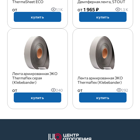
ТhermaSheet ECO
Демпферная лента, STOUT
1 965 ₽
1.1 K
1.3 K
купить
купить
Лента армированная ЭКО
Thermaflex серая
Лента армированная ЭКО
(Klebebander)
Thermaflex (Klebebander)
240
292
купить
купить