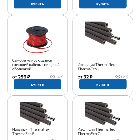
купить
купить
Саморегулирующийся
греющий кабель с пищевой
Изоляция Thermaflex
оболочкой
ThermaEco J
256 ₽
32 ₽
1.4 K
1.2 K
купить
купить
Изоляция Thermaflex
Изоляция Thermaflex
ThermaEco E
ThermaEco C