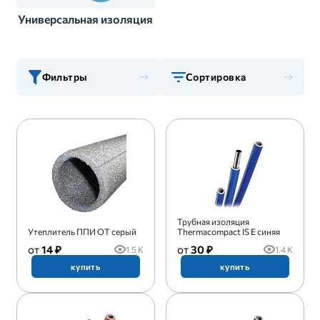
Универсальная изоляция
Фильтры
Сортировка
Трубная изоляция
Утеплитель ППИ ОТ серый
Thermacompact IS E синяя
14 ₽
30 ₽
1.5 K
1.4 K
купить
купить