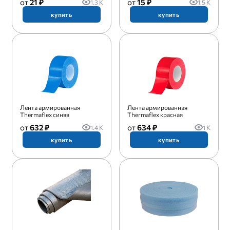
21 ₽
15 ₽
1.3 K
1.5 K
купить
купить
Лента армированная
Лента армированная
Thermaflex синяя
Thermaflex красная
632 ₽
634 ₽
1.4 K
1 K
купить
купить