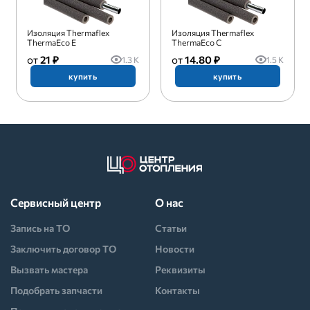
Изоляция Thermaflex
Изоляция Thermaflex
ThermaEco E
ThermaEco C
21 ₽
14.80 ₽
1.3 K
1.5 K
купить
купить
Сервисный центр
О нас
Запись на ТО
Статьи
Заключить договор ТО
Новости
Вызвать мастера
Реквизиты
Подобрать запчасти
Контакты