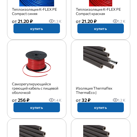
Теплоизоляция K-FLEX PE
Теплоизоляция K-FLEX PE
Compact синяя
Compact красная
21.20 ₽
21.20 ₽
1.3 K
1.2 K
купить
купить
Саморегулирующийся
греющий кабель с пищевой
Изоляция Thermaflex
оболочкой
ThermaEco J
256 ₽
32 ₽
1.4 K
1.2 K
купить
купить