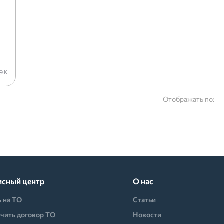
и
.9 K
Отображать по:
исный центр
О нас
ь на ТО
Статьи
чить договор ТО
Новости