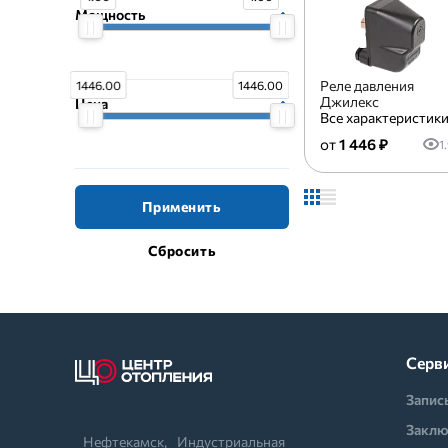
Мощность
Реле давления
1446.00
1446.00
Джилекс
Цена
Все характеристик
1 446 ₽
1
Применить
Серв
Запис
Заклю
Нефтекамск,⠀Индустриальная