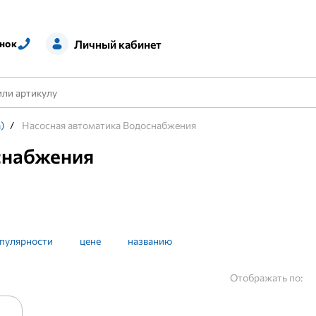
Личный кабинет
нок
)
/
Насосная автоматика Водоснабжения
снабжения
пулярности
цене
названию
Отображать по: