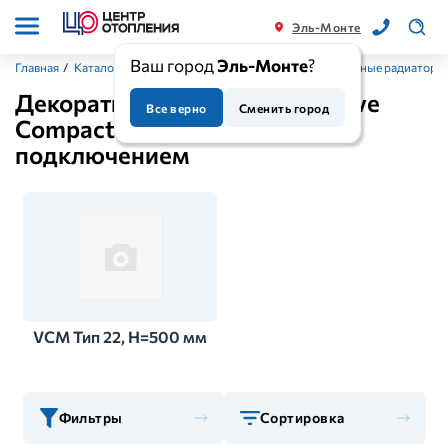
Эль-Монте
Ваш город
Эль-Монте
?
Главная
/
Каталог
/
Приборы отопления
/
Стальные панельные радиаторы
Декоративные радиаторы Valve
Все верно
Сменить город
Compact Modern с нижним
подключением
VCM Тип 22, H=500 мм
Фильтры
Сортировка