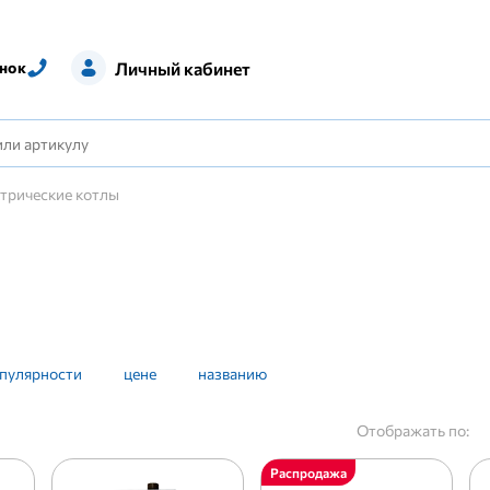
Личный кабинет
нок
трические котлы
пулярности
цене
названию
Отображать по:
Распродажа