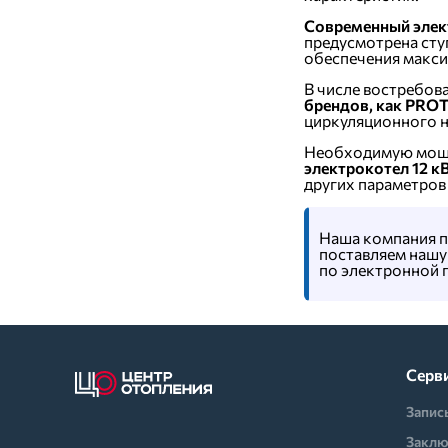
Современный элект
предусмотрена сту
обеспечения макси
В числе востребов
брендов, как PRO
циркуляционного н
Необходимую мощно
электрокотел 12 к
других параметров
Наша компания п
поставляем нашу 
по электронной 
Серв
Запис
Заклю