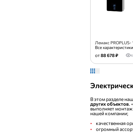
Лемакс PROPLUS- 
Все характеристик
88 678 ₽
4
Электрическ
В этом разделе на
других объектов
.
выполняет монтажн
нашей компании;
качественная ор
огромный ассор