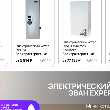
Электрический котел
ий
Электрический котел
ЭВАН Warmos
ЭВПМ
Comfort
и
Все характеристики
Все характеристики
5 914 ₽
77 128 ₽
.7 K
4.5 K
4.8 K