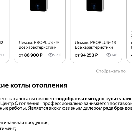
12
Лемакс PROPLUS - 9
Лемакс PROPLUS- 18
и
Все характеристики
Все характеристики
86 900 ₽
94 253 ₽
.1 K
5.2 K
346
Отображать по:
ие котлы отопления
шего каталога вы сможете
подобрать и выгодно купить элек
 «Центр Отопления» профессионально занимается поставкой
ые работы. Является эксклюзивным дилером ряда брендов
игинальная продукция;
тимент;