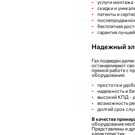
услуги монтажа 
скидки и уникал
патенты и серти
послепродажное
бесплатная дост
гарантия лучшей
Надежный эле
Газ подведен дале
останавливают сво
прямой работе с 
оборудования:
простота и удоб
надежность и бе
высокий КПД – 
возможность ре
долгий срок сл
В качестве пример
оборудование необ
Представлены и др
характеристик.