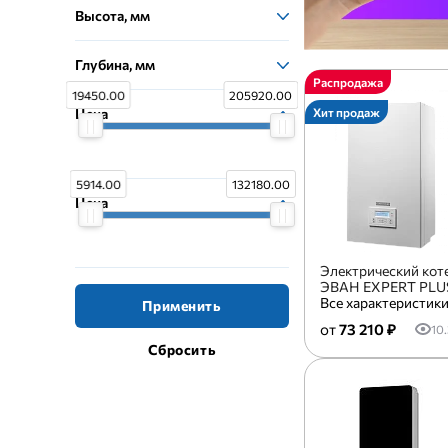
Высота, мм
Глубина, мм
Распродажа
19450.00
205920.00
Цена
Хит продаж
5914.00
132180.00
Цена
Электрический кот
ЭВАН EXPERT PLU
Все характеристик
Применить
73 210 ₽
10.