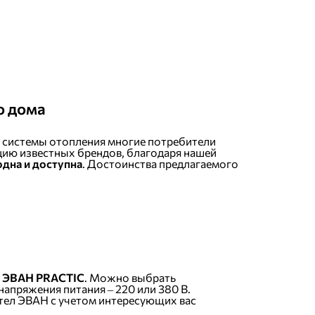
о дома
я системы отопления многие потребители
цию известных брендов, благодаря нашей
одна и доступна
. Достоинства предлагаемого
ел ЭВАН PRACTIC
. Можно выбрать
апряжения питания – 220 или 380 В.
тел ЭВАН с учетом интересующих вас