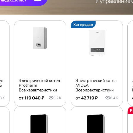
Хит продаж
ел
Электрический котел
Электрический котел
S
Protherm
MIDEA
и
Все характеристики
Все характеристики
119 040 ₽
42 719 ₽
3 K
3.2 K
6.4 K
Р