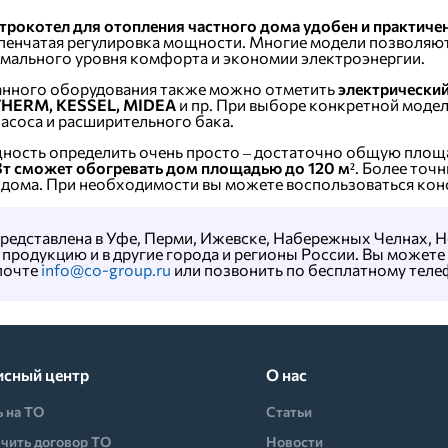
рокотел для отопления частного дома удобен и практичен
пенчатая регулировка мощности. Многие модели позволяю
мального уровня комфорта и экономии электроэнергии.
анного оборудования также можно отметить
электрически
THERM, KESSEL, MIDEA
и пр. При выборе конкретной моде
асоса и расширительного бака.
сть определить очень просто – достаточно общую площад
Вт сможет обогревать дом площадью до 120 м²
. Более точ
 дома. При необходимости вы можете воспользоваться кон
редставлена в Уфе, Перми, Ижевске, Набережных Челнах, Не
продукцию и в другие города и регионы России. Вы можете о
почте
info@co-group.ru
или позвонить по бесплатному теле
исный центр
О нас
ь на ТО
Статьи
чить договор ТО
Новости