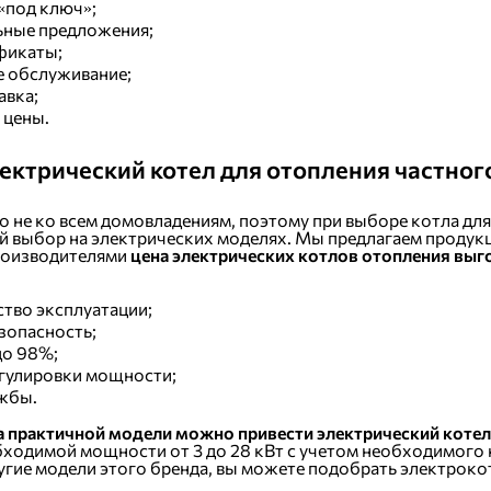
«под ключ»;
ьные предложения;
фикаты;
 обслуживание;
авка;
 цены.
ктрический котел для отопления частног
ко не ко всем домовладениям, поэтому при выборе котла дл
й выбор на электрических моделях. Мы предлагаем продук
производителями
цена электрических котлов отопления выг
ство эксплуатации;
зопасность;
до 98%;
гулировки мощности;
ужбы.
а практичной модели можно привести электрический кот
ходимой мощности от 3 до 28 кВт с учетом необходимого н
угие модели этого бренда, вы можете подобрать электроко