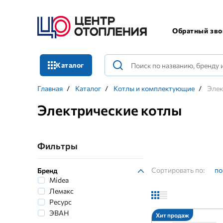
Обратный зво
Каталог
Главная
/
Каталог
/
Котлы и комплектующие
/
Элек
Электрические котлы
Фильтры
Сортировать по:
по
Бренд
Midea
Лемакс
Ресурс
ЭВАН
Хит продаж