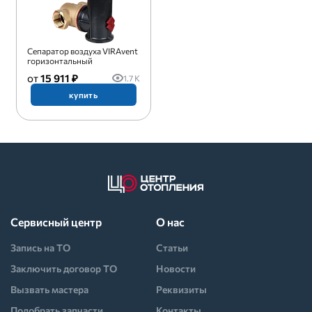
Сепаратор воздуха VIRAvent
горизонтальный
15 911 ₽
1.7 K
купить
Сервисный центр
О нас
Запись на ТО
Статьи
Заключить договор ТО
Новости
Вызвать мастера
Реквизиты
Подобрать запчасти
Контакты