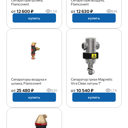
Сепараторы шлама,
Сепараторы воздуха,
Flamcovent
Flamcovent
12 600 ₽
12 630 ₽
1.3 K
848
купить
купить
Сепараторы воздуха и
Сепаратор грязи Magnetic
шлама, Flamcovent
Vira Clean латунь 1"
25 480 ₽
10 540 ₽
930
1.7 K
купить
купить