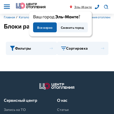
Эль-Монте
Ваш город
Эль-Монте
?
Главная
/
Каталог
/
Приборы отопления
/
Системы управления отопление
Блоки расширения MyHeat
Все верно
Сменить город
Фильтры
Сортировка
Сервисный центр
О нас
Запись на ТО
Статьи