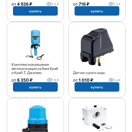
4 936 ₽
716 ₽
3.5 K
1.3 K
купить
купить
Комплексное решение
автоматизации на баке Краб
и Краб-Т, Джилекс
Датчик сухого хода
6 350 ₽
1 010 ₽
1.8 K
1.4 K
купить
купить