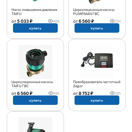
Насос повышения давления
Циркуляционные насосы
TAIFU
PUMPMAN ГВС
5 033 ₽
6 560 ₽
408
234
купить
купить
Циркуляционные насосы
Преобразователь частотный
TAIFU ГВС
Zegor
6 560 ₽
8 752 ₽
846
285
купить
купить