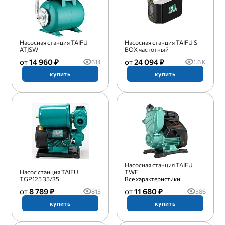
Насосная станция TAIFU
Насосная станция TAIFU S-
ATJSW
BOX частотный
14 960 ₽
24 094 ₽
614
1.6 K
купить
купить
Насосная станция TAIFU
Насос станция TAIFU
TWE
TGP125 35/35
Все характеристики
8 789 ₽
11 680 ₽
815
586
купить
купить