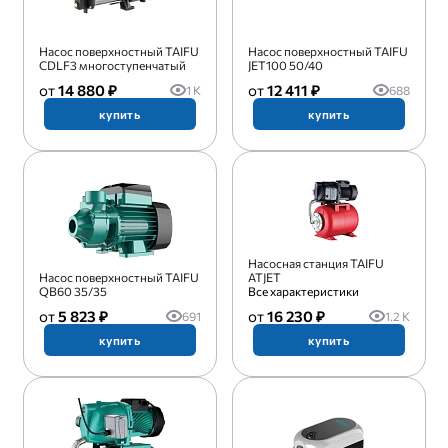
Насос поверхностный TAIFU
Насос поверхностный TAIFU
CDLF3 многоступенчатый
JET100 50/40
14 880 ₽
12 411 ₽
1 K
688
купить
купить
Насосная станция TAIFU
Насос поверхностный TAIFU
ATJET
QB60 35/35
Все характеристики
5 823 ₽
16 230 ₽
691
1.2 K
купить
купить