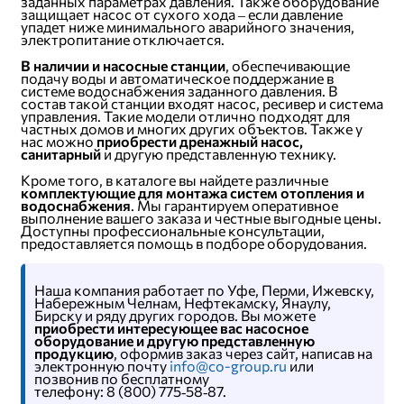
заданных параметрах давления. Также оборудование
защищает насос от сухого хода – если давление
упадет ниже минимального аварийного значения,
электропитание отключается.
В наличии и насосные станции
, обеспечивающие
подачу воды и автоматическое поддержание в
системе водоснабжения заданного давления. В
состав такой станции входят насос, ресивер и система
управления. Такие модели отлично подходят для
частных домов и многих других объектов. Также у
нас можно
приобрести дренажный насос,
санитарный
и другую представленную технику.
Кроме того, в каталоге вы найдете различные
комплектующие для монтажа систем отопления и
водоснабжения
. Мы гарантируем оперативное
выполнение вашего заказа и честные выгодные цены.
Доступны профессиональные консультации,
предоставляется помощь в подборе оборудования.
Наша компания работает по Уфе, Перми, Ижевску,
Набережным Челнам, Нефтекамску, Янаулу,
Бирску и ряду других городов. Вы можете
приобрести интересующее вас насосное
оборудование и другую представленную
продукцию
, оформив заказ через сайт, написав на
электронную почту
info@co-group.ru
или
позвонив по бесплатному
телефону: 8 (800) 775‑58‑87.