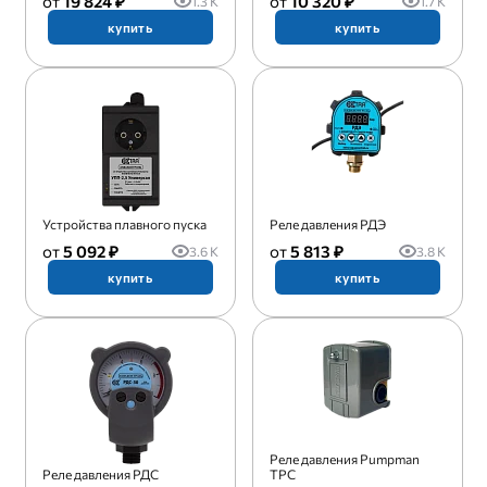
19 824 ₽
10 320 ₽
1.3 K
1.7 K
купить
купить
Устройства плавного пуска
Реле давления РДЭ
5 092 ₽
5 813 ₽
3.6 K
3.8 K
купить
купить
Реле давления Pumpman
Реле давления РДС
TPC