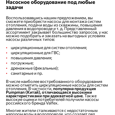
Насосное оборудование под любые
задачи
Воспользовавшись нашим предложением, вы
сможете приобрести насосы для монтажа систем
отопления, подачи воды из скважины, повышения
давления в водопроводе и т. д. Представленный
ассортимент закрывает большинство запросов, у нас
можно подобрать и заказать на выгодных условиях
насосы различных типов:
циркуляционные для систем отопления;
циркуляционные для ГВС;
повышения давления;
погружные;
дренажные (фекальные);
санитарные и пр.
В числе наиболее востребованного оборудования
можно отметить циркуляционные насосы для систем
отопления. В частности,
популярна продукция
Pumpman (Китай), отличающаяся высокими
характеристиками при адекватной цене
. Также
высокие оценки потребителей получили насосы
российского бренда Valfex.
Многие жители сталкиваются с недостаточным
напором воды в водопроводе, что создает ряд