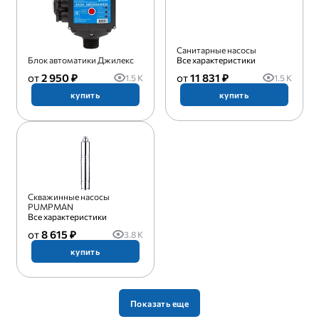
Санитарные насосы
Блок автоматики Джилекс
Все характеристики
2 950 ₽
11 831 ₽
1.5 K
1.5 K
купить
купить
Скважинные насосы
PUMPMAN
Все характеристики
8 615 ₽
3.8 K
купить
Показать еще