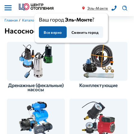
Эль-Монте
Ваш город
Эль-Монте
?
Главная
/
Каталог
/
Насосное оборудование
Насосное оборудование
Все верно
Сменить город
Дренажные (фекальные)
Комплектующие
насосы