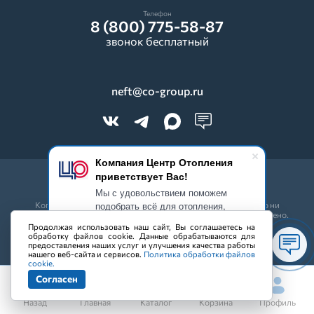
Телефон
8 (800) 775-58-87
звонок бесплатный
neft@co-group.ru
Компания Центр Отопления
приветствует Вас!
© 2026 CO-Group. Все права защищены.
Мы с удовольствием поможем
подобрать всё для отопления,
Копирование всех составляющих частей сайта в какой бы то ни
было форме без разрешения владельца авторских прав запрещено.
водоснабжения и канализации.
Продолжая использовать наш сайт, Вы соглашаетесь на
Расскажем о лучших условиях
Политика конфиденциальности
обработку файлов cookie. Данные обрабатываются для
покупки и акциях.
предоставления наших услуг и улучшения качества работы
нашего веб-сайта и сервисов.
Политика обработки файлов
cookie.
Согласен
Назад
Главная
Каталог
Корзина
Профиль