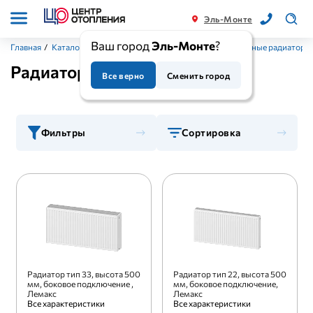
Эль-Монте
Ваш город
Эль-Монте
?
Главная
/
Каталог
/
Приборы отопления
/
Стальные панельные радиаторы
Радиаторы высотой 500 мм
Все верно
Сменить город
Фильтры
Сортировка
Радиатор тип 33, высота 500
Радиатор тип 22, высота 500
мм, боковое подключение ,
мм, боковое подключение,
Лемакс
Лемакс
Все характеристики
Все характеристики