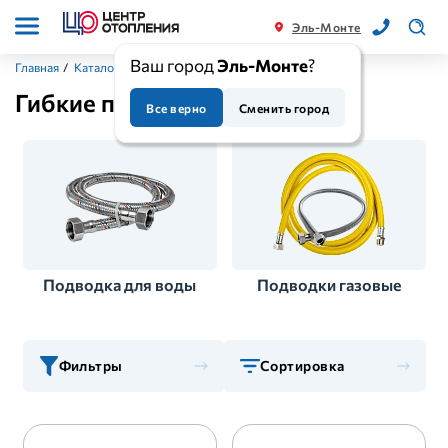
Эль-Монте
Ваш город
Эль-Монте
?
Главная
/
Каталог
/
Трубы
/
Гибкие подводки
Гибкие подводки
Все верно
Сменить город
Подводка для воды
Подводки газовые
Фильтры
Сортировка