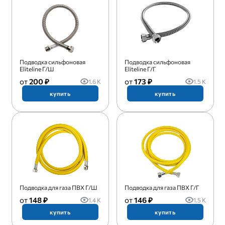
Подводка сильфоновая
Подводка сильфоновая
Eliteline Г/Ш
Eliteline Г/Г
200 ₽
173 ₽
1.6 K
1.5 K
купить
купить
Подводка для газа ПВХ Г/Ш
Подводка для газа ПВХ Г/Г
148 ₽
146 ₽
1.4 K
1.5 K
купить
купить