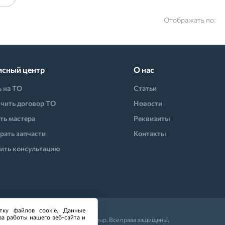
Отображать по:
исный центр
О нас
ь на ТО
Статьи
чить договор ТО
Новости
ть мастера
Реквизиты
рать запчасти
Контакты
ить консультацию
тку файлов cookie. Данные
ва работы нашего веб-сайта и
© 2026 CO-Group. Все права защищены.