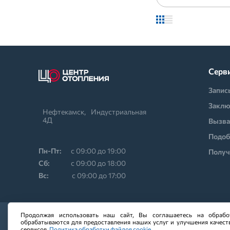
Серв
Запис
Заклю
Нефтекамск,⠀Индустриальная
4Д
Вызва
Подоб
Пн-Пт:
с 09:00 до 19:00
Получ
Cб:
с 09:00 до 18:00
Вс:
с 09:00 до 17:00
Продолжая использовать наш сайт, Вы соглашаетесь на обрабо
обрабатываются для предоставления наших услуг и улучшения качест
сервисов.
Политика обработки файлов cookie.