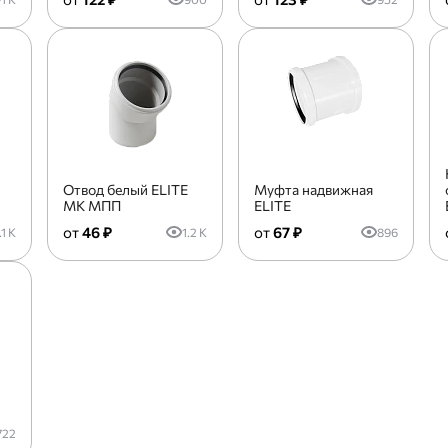
Отвод белый ELITE
Муфта надвижная
и
МК МПП
ELITE
46 ₽
67 ₽
.1 K
1.2 K
896
722