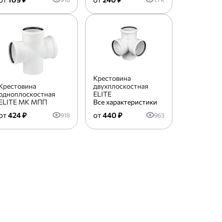
Крестовина
Крестовина
двухплоскостная
одноплоскостная
ELITE
ELITE МК МПП
Все характеристики
424 ₽
440 ₽
918
963