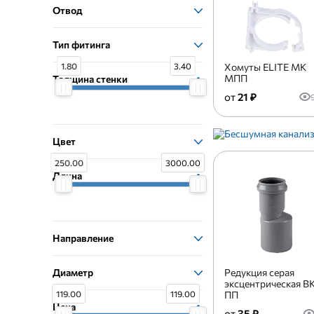
Отвод
Тип фитинга
Хомуты ELITE МК
1.80
3.40
МПП
Толщина стенки
21 ₽
Цвет
250.00
3000.00
Длина
Направление
Диаметр
Редукция серая
эксцентрическая В
ПП
119.00
119.00
Цена
35 ₽