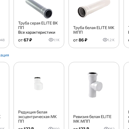
Труба серая ELITE ВК
ПП
Труба белая ELITE МК
Все характеристики
МПП
67 ₽
86 ₽
948
1.1 K
1.2 K
Редукция белая
К
эксцентрическая МК
Ревизия белая ELITE
ПП
МК МПП
122 ₽
123 ₽
1 K
900
952