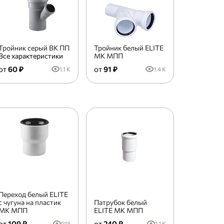
Тройник серый ВК ПП
Тройник белый ELITE
Все характеристики
МК МПП
60 ₽
91 ₽
1.1 K
1.4 K
Переход белый ELITE
с чугуна на пластик
Патрубок белый
МК МПП
ELITE МК МПП
109 ₽
240 ₽
918
1.1 K