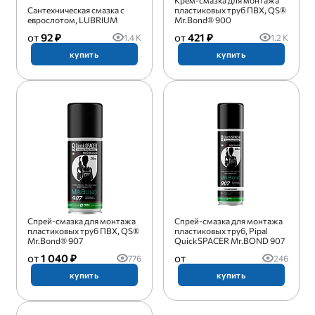
Крем-смазка для монтажа
Сантехническая смазка с
пластиковых труб ПВХ, QS®
еврослотом, LUBRIUM
Mr.Bond® 900
92 ₽
421 ₽
1.4 K
1.2 K
купить
купить
Спрей-смазка для монтажа
Спрей-смазка для монтажа
пластиковых труб ПВХ, QS®
плаcтиковых труб, Pipal
Mr.Bond® 907
QuickSPACER Mr.BOND 907
1 040 ₽
776
246
купить
купить