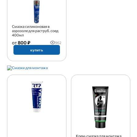
Смазка силиконовая в
аэрозоле для раструб. соед
400мл
800 ₽
962
купить
Крем-смазка для монтажа