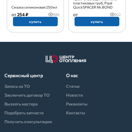
пластиковых труб, Pipal
Смазка силиконовая 250мл
QuickSPACER Mr.BOND
254 ₽
989
922
купить
купить
Сервисный центр
О нас
Запись на ТО
Статьи
Заключить договор ТО
Новости
Вызвать мастера
Реквизиты
Подобрать запчасти
Контакты
Получить консультацию