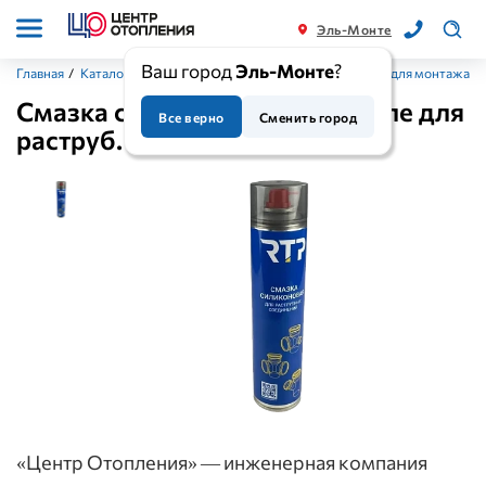
Эль-Монте
Ваш город
Эль-Монте
?
Главная
/
Каталог
/
Вспомогательные материалы
/
Смазки для монтажа
/
Смазка силиконовая в аэрозоле для
Все верно
Сменить город
раструб. соед 400мл
«Центр Отопления» — инженерная компания