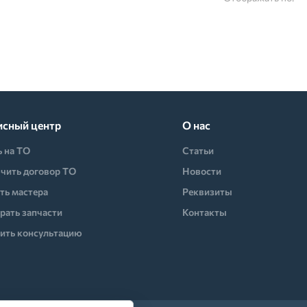
исный центр
О нас
ь на ТО
Статьи
чить договор ТО
Новости
ть мастера
Реквизиты
рать запчасти
Контакты
ить консультацию