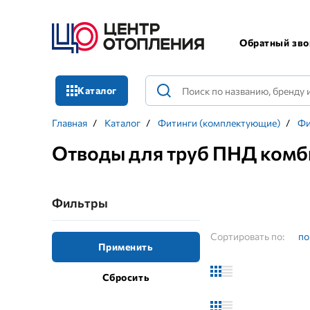
Обратный зво
Каталог
Главная
/
Каталог
/
Фитинги (комплектующие)
/
Фи
Отводы для труб ПНД комб
Фильтры
Сортировать по:
по
Применить