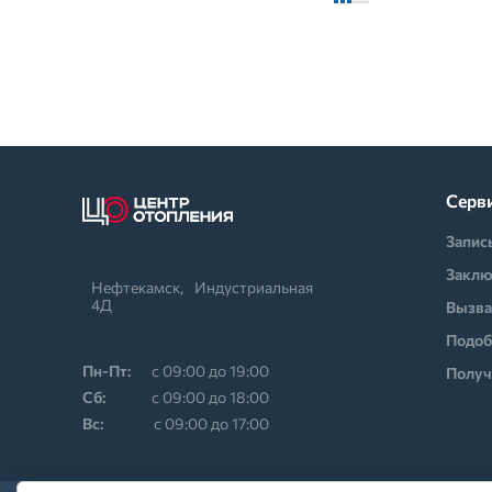
Серв
Запис
Заклю
Нефтекамск,⠀Индустриальная
4Д
Вызва
Подоб
Пн-Пт:
с 09:00 до 19:00
Получ
Cб:
с 09:00 до 18:00
Вс:
с 09:00 до 17:00