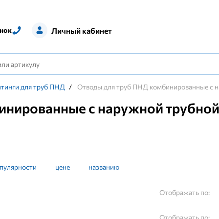
Личный кабинет
нок
тинги для труб ПНД
/
Отводы для труб ПНД комбинированные с н
инированные с наружной трубной
пулярности
цене
названию
Отображать по:
Отображать по: