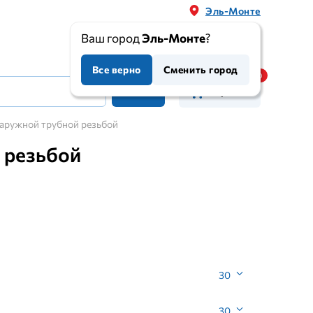
Эль-Монте
Ваш город
Эль-Монте
?
Все верно
Сменить город
Корзина
аружной трубной резьбой
 резьбой
30
30