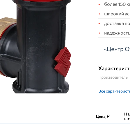
более 150 
широкий ас
доставка по
надежность,
«Центр О
Характерист
Производитель
Все характерист
На
Цена, ₽
шт