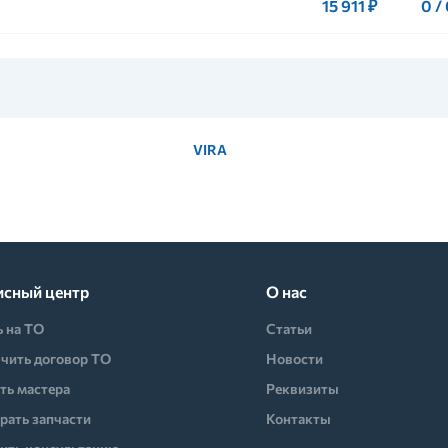
15 911 ₽
0 /
VIRA
исный центр
О нас
ь на ТО
Статьи
чить договор ТО
Новости
ть мастера
Реквизиты
рать запчасти
Контакты