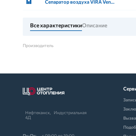
Сепаратор воздуха VIRA Vent 1 1/4" горизонтальный
Все характеристики
Описание
Производитель
Серв
Запис
Заклю
Нефтекамск,⠀Индустриальная
4Д
Вызва
Подоб
Пн-Пт:
с 09:00 до 19:00