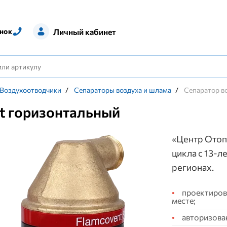
Личный кабинет
нок
Воздухоотводчики
/
Сепараторы воздуха и шлама
/
Сепаратор в
t горизонтальный
«Центр Отоп
цикла с 13-л
регионах.
проектирова
месте;
авторизова