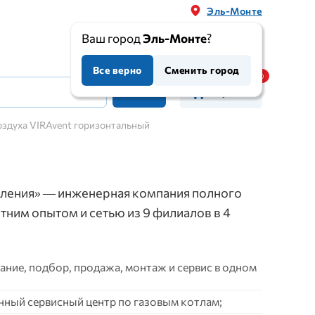
Эль-Монте
Ваш город
Эль-Монте
?
Все верно
Сменить город
Корзина
оздуха VIRAvent горизонтальный
ления» — инженерная компания полного
етним опытом и сетью из 9 филиалов в 4
ние, подбор, продажа, монтаж и сервис в одном
нный сервисный центр по газовым котлам;