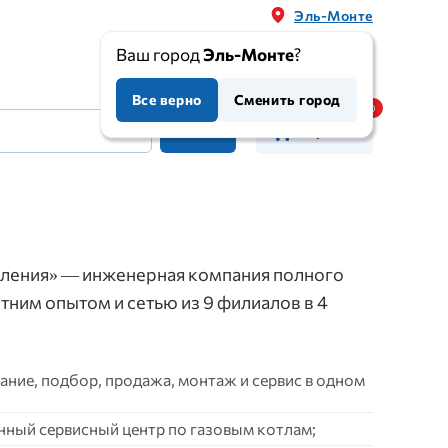
Эль-Монте
Ваш город
Эль-Монте
?
Все верно
Сменить город
Корзина
ления» — инженерная компания полного
етним опытом и сетью из 9 филиалов в 4
ние, подбор, продажа, монтаж и сервис в одном
нный сервисный центр по газовым котлам;