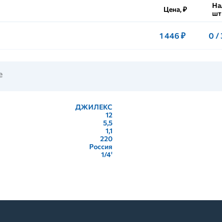
На
Цена, ₽
шт
1 446 ₽
0 /
е
ДЖИЛЕКС
12
5,5
1,1
220
Россия
1/4'