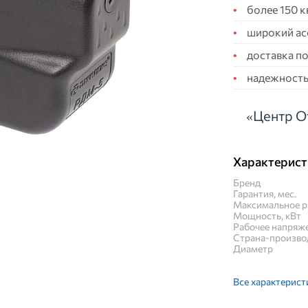
более 150 
широкий ас
доставка по
надежность,
«Центр О
Характерист
Бренд
Гарантия, мес.
Максимальное ра
Мощность, кВт
Рабочее напряже
Страна-произво
Диаметр
Все характерист