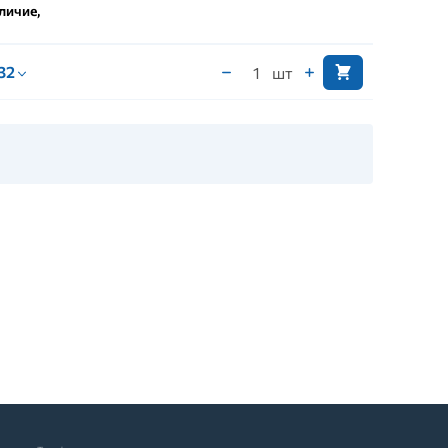
личие,
 32
шт