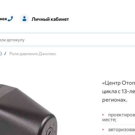
Личный кабинет
нок
)
/
Реле давления Джилекс
«Центр Отоп
цикла с 13-л
регионах.
проектирова
месте;
авторизова