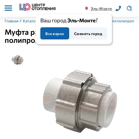
Эль-Монте
Ваш город
Эль-Монте
?
Главная
/
Каталог
/
Фитинги (комплектующие)
/
Фитинги для полипропил
Муфта разъемная для
Все верно
Сменить город
полипропиленовых труб