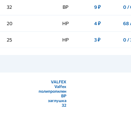
32
ВР
9 ₽
0 /
20
НР
4 ₽
68 
25
НР
3 ₽
0 /
VALFEX
Valfex
полипропилен
ВР
заглушка
32