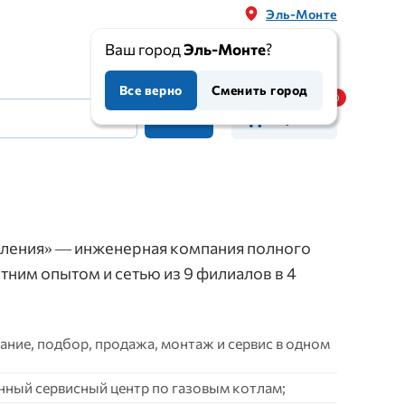
Эль-Монте
Ваш город
Эль-Монте
?
Все верно
Сменить город
Корзина
ления» — инженерная компания полного
етним опытом и сетью из 9 филиалов в 4
ние, подбор, продажа, монтаж и сервис в одном
нный сервисный центр по газовым котлам;