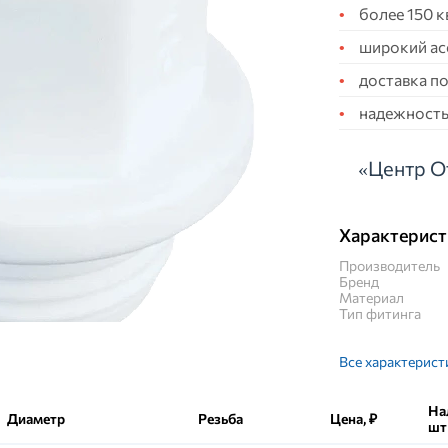
более 150 
широкий ас
доставка по
надежность,
«Центр О
Характерист
Производитель
Бренд
Материал
Тип фитинга
Все характерист
На
Диаметр
Резьба
Цена, ₽
шт