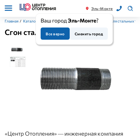
Эль-Монте
Ваш город
Эль-Монте
?
Главная
/
Каталог
/
Фитинги (комплектующие)
/
Фитинги для стальных тр
Сгон стальной
Все верно
Сменить город
«Центр Отопления» — инженерная компания