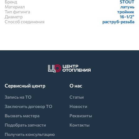
Бренд
STOUT
Материал
латунь
Тип фитинга
тройник
Диаметр
16-1/2"
Способ соединения
раструб-резьба
Сервисный центр
О нас
Запись на ТО
Статьи
Заключить договор ТО
Новости
Вызвать мастера
Реквизиты
Подобрать запчасти
Контакты
Получить консультацию