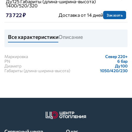
Ду125 Габариты (длина-ширина-высота)
1400/520/320
73 722 ₽
Доставка от 14 дней
Заказать
Все характеристики
Описание
Маркировка
Север 220+
PN
6 бар
Диаметр
Ду100
Габариты (длина-ширина-высота)
1050/420/230
Сервисный центр
О нас