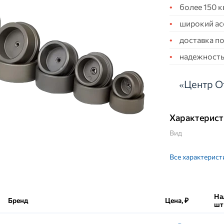
более 150 
широкий ас
доставка по
надежность,
«Центр О
Характерист
Вид
Все характерист
На
Бренд
Цена, ₽
шт