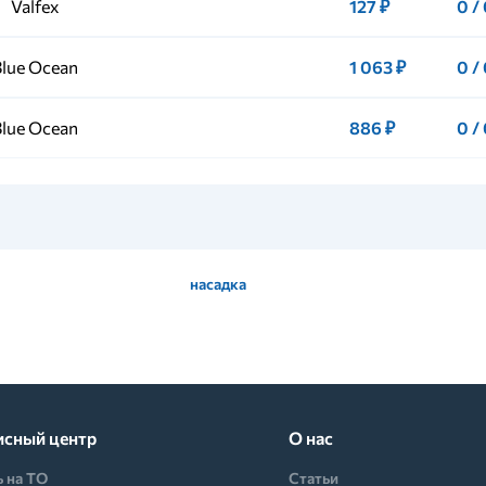
Valfex
127 ₽
0 /
Blue Ocean
1 063 ₽
0 /
Blue Ocean
886 ₽
0 /
насадка
исный центр
О нас
ь на ТО
Статьи