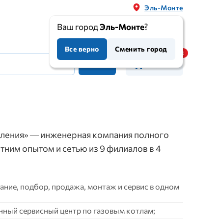
Эль-Монте
Ваш город
Эль-Монте
?
Все верно
Сменить город
Корзина
ления» — инженерная компания полного
етним опытом и сетью из 9 филиалов в 4
ние, подбор, продажа, монтаж и сервис в одном
нный сервисный центр по газовым котлам;