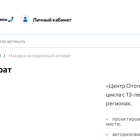
Личный кабинет
нок
)
/
Насадка на сварочный аппарат
рат
«Центр Отоп
цикла с 13-л
регионах.
проектирова
месте;
авторизова