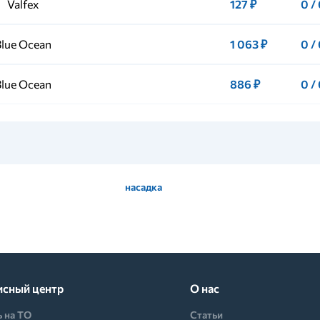
Valfex
127 ₽
0 /
Blue Ocean
1 063 ₽
0 /
Blue Ocean
886 ₽
0 /
насадка
исный центр
О нас
ь на ТО
Статьи