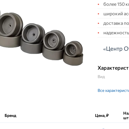
более 150 
широкий ас
доставка по
надежность,
«Центр О
Характерист
Вид
Все характерист
На
Бренд
Цена, ₽
шт