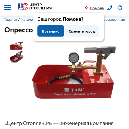
Помона
Ваш город
Помона
?
Главная
/
Каталог
/
Инструменты (сантехинструмент)
/
Опрессовочные а
Опрессовачный насос, TIM
Все верно
Сменить город
«Центр Отопления» — инженерная компания