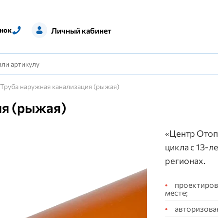
Личный кабинет
нок
Труба наружная канализация (рыжая)
ия (рыжая)
«Центр Отоп
цикла с 13-л
регионах.
проектирова
месте;
авторизова