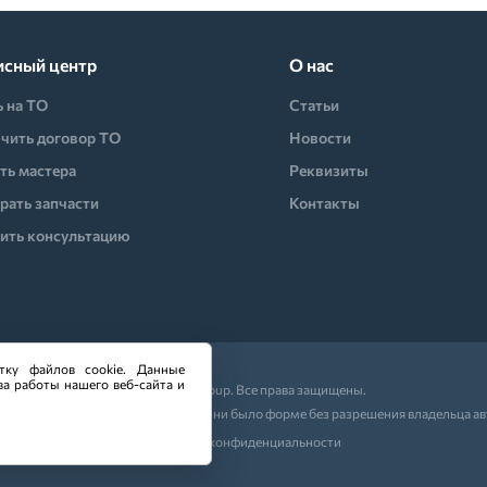
исный центр
О нас
ь на ТО
Статьи
чить договор ТО
Новости
ть мастера
Реквизиты
рать запчасти
Контакты
ить консультацию
тку файлов cookie. Данные
ва работы нашего веб-сайта и
© 2026 CO-Group. Все права защищены.
ляющих частей сайта в какой бы то ни было форме без разрешения владельца а
Политика конфиденциальности