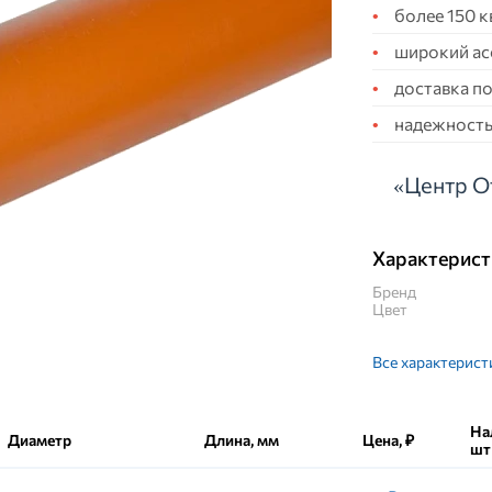
более 150 
широкий ас
доставка по
надежность,
«Центр О
Характерист
Бренд
Цвет
Все характерист
На
Диаметр
Длина, мм
Цена, ₽
шт