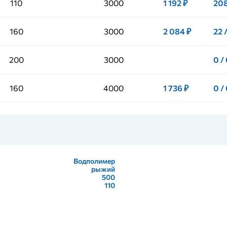
110
3000
1 192 ₽
208
160
3000
2 084 ₽
22 
200
3000
0 /
160
4000
1 736 ₽
0 /
Водполимер
рыжий
500
110