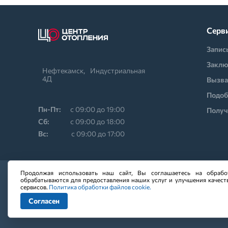
Серв
Запис
Заклю
Нефтекамск,⠀Индустриальная
4Д
Вызва
Подоб
Пн-Пт:
с 09:00 до 19:00
Получ
Cб:
с 09:00 до 18:00
Вс:
с 09:00 до 17:00
Продолжая использовать наш сайт, Вы соглашаетесь на обрабо
обрабатываются для предоставления наших услуг и улучшения качест
сервисов.
Политика обработки файлов cookie.
Копирование всех состав
Согласен