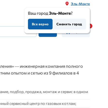
Эль-Монте
Ваш город
Эль-Монте
?
Все верно
Сменить город
Корзина
ления» — инженерная компания полного
етним опытом и сетью из 9 филиалов в 4
ние, подбор, продажа, монтаж и сервис в одном
нный сервисный центр по газовым котлам;