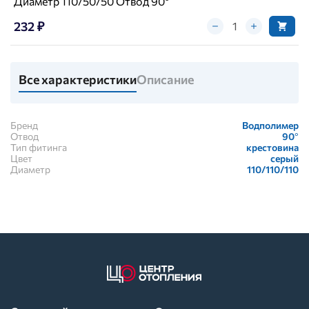
Диаметр 110/50/50 Отвод 90°
232 ₽
Все характеристики
Описание
Бренд
Водполимер
Отвод
90°
Тип фитинга
крестовина
Цвет
серый
Диаметр
110/110/110