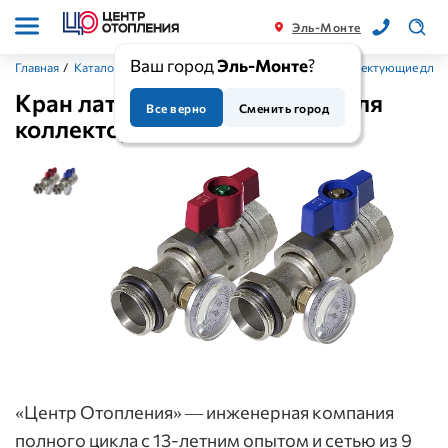
Эль-Монте
Ваш город
Эль-Монте
?
Главная
/
Каталог
/
Коллекторы и комплектующие
/
Комплектующие для 
Кран латунь с термометром для
Все верно
Сменить город
коллектора, TIM
«Центр Отопления» — инженерная компания
полного цикла с 13-летним опытом и сетью из 9