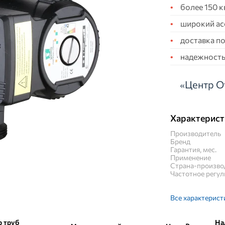
более 150 
широкий ас
доставка по
надежность,
«Центр О
Характерист
Производитель
Бренд
Гарантия, мес.
Применение
Страна-произво
Частотное регу
Все характерист
р труб
На