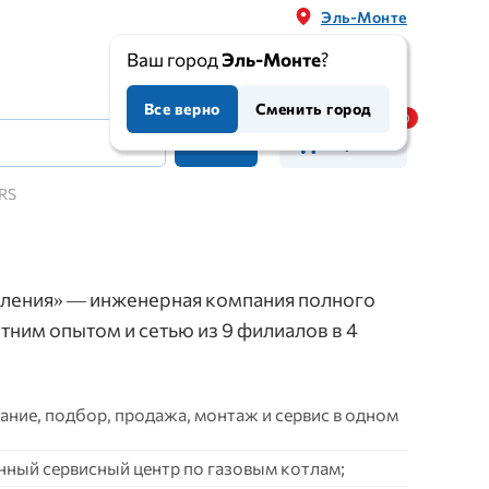
Эль-Монте
Ваш город
Эль-Монте
?
Все верно
Сменить город
Корзина
RS
ления» — инженерная компания полного
етним опытом и сетью из 9 филиалов в 4
ние, подбор, продажа, монтаж и сервис в одном
нный сервисный центр по газовым котлам;