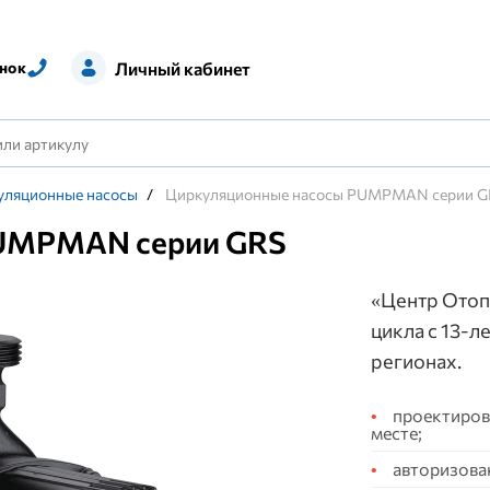
Личный кабинет
нок
уляционные насосы
/
Циркуляционные насосы PUMPMAN серии G
PUMPMAN серии GRS
«Центр Отоп
цикла с 13-л
регионах.
проектирова
месте;
авторизова