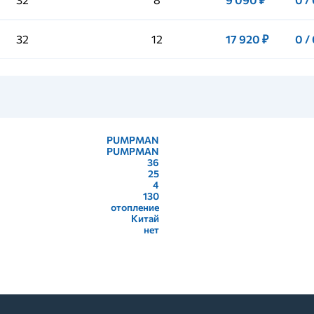
32
12
17 920 ₽
0 /
PUMPMAN
PUMPMAN
36
25
4
130
отопление
Китай
нет