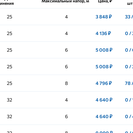
Максимальный напор, м
Цена, ₽
динения
шт
25
4
3 848 ₽
33 
25
4
4 136 ₽
0 /
25
6
5 008 ₽
0 /
25
6
5 008 ₽
0 /
25
8
4 796 ₽
78 
32
4
4 640 ₽
0 / 
32
6
4 640 ₽
0 /
32
8
9 090 ₽
0 /