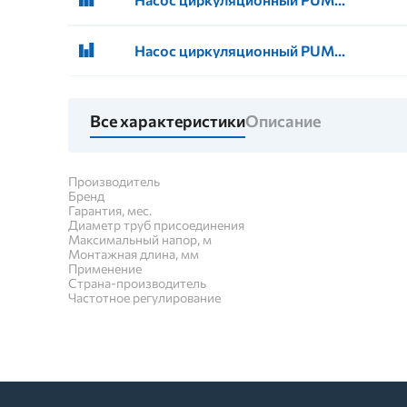
Насос циркуляционный PUMPMAN GRS 32/12-M 220
Все характеристики
Описание
Производитель
Бренд
Гарантия, мес.
Диаметр труб присоединения
Максимальный напор, м
Монтажная длина, мм
Применение
Страна-производитель
Частотное регулирование