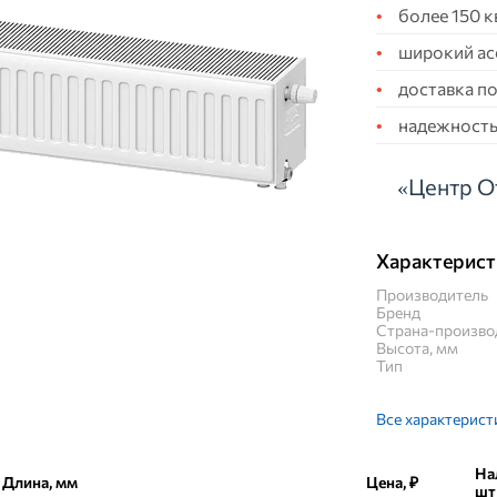
более 150 
широкий ас
доставка по
надежность,
«Центр О
Характерист
Производитель
Бренд
Страна-произво
Высота, мм
Тип
Все характерист
На
Длина, мм
Цена, ₽
шт