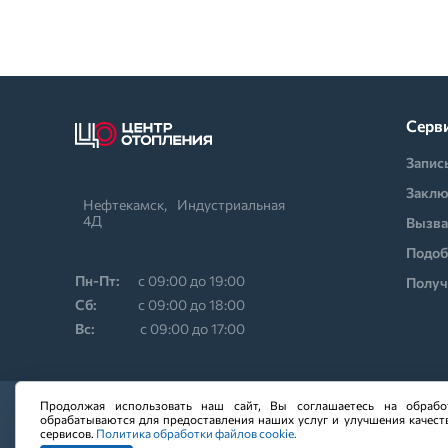
Серв
Запис
Заклю
Нефтекамск,⠀Индустриальная
4Д
Вызва
Подоб
Пн-Пт:
с 09:00 до 19:00
Получ
Cб:
с 09:00 до 18:00
Вс:
с 09:00 до 17:00
Продолжая использовать наш сайт, Вы соглашаетесь на обрабо
обрабатываются для предоставления наших услуг и улучшения качест
сервисов.
Политика обработки файлов cookie.
Копирование всех состав