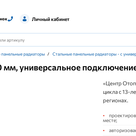
Личный кабинет
нок
 панельные радиаторы
/
Стальные панельные радиаторы - с унив
00 мм, универсальное подключени
«Центр Отоп
цикла с 13-л
регионах.
проектирова
месте;
авторизова