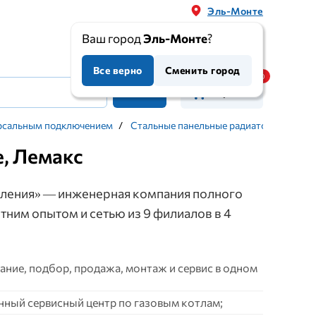
Эль-Монте
Ваш город
Эль-Монте
?
Все верно
Сменить город
Корзина
ерсальным подключением
/
Стальные панельные радиаторы - высот
е, Лемакс
ления» — инженерная компания полного
етним опытом и сетью из 9 филиалов в 4
ние, подбор, продажа, монтаж и сервис в одном
нный сервисный центр по газовым котлам;