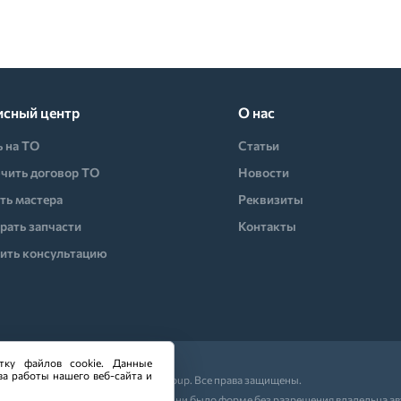
исный центр
О нас
ь на ТО
Статьи
чить договор ТО
Новости
ть мастера
Реквизиты
рать запчасти
Контакты
ить консультацию
тку файлов cookie. Данные
ва работы нашего веб-сайта и
© 2026 CO-Group. Все права защищены.
ляющих частей сайта в какой бы то ни было форме без разрешения владельца а