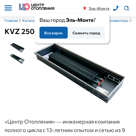
Эль-Монте
Ваш город
Эль-Монте
?
Главная
/
Каталог
/
Приборы отопления
/
Внутрипольные конвекторы
/
K
KVZ 250-85 (глубина 85мм)
Все верно
Сменить город
«Центр Отопления» — инженерная компания
полного цикла с 13-летним опытом и сетью из 9