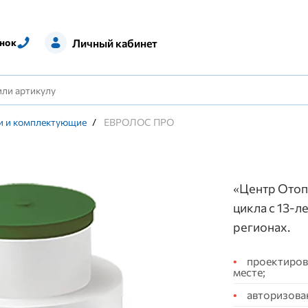
Личный кабинет
нок
и и комплектующие
/
ЕВРОЛОС ПРО
«Центр Отоп
цикла с 13-л
регионах.
проектирова
месте;
авторизова