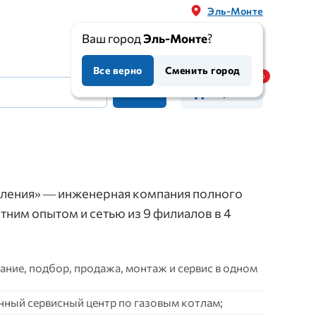
Эль-Монте
Ваш город
Эль-Монте
?
Все верно
Сменить город
Корзина
ления» — инженерная компания полного
етним опытом и сетью из 9 филиалов в 4
ние, подбор, продажа, монтаж и сервис в одном
нный сервисный центр по газовым котлам;