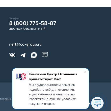
Телефон
8 (800) 775-58-87
звонок бесплатный
neft@co-group.ru
Компания Центр Отопления
приветствует Вас!
Мы с удовольствием поможем
подобрать всё для отопления,
водоснабжения и канализации.
Расскажем о лучших условиях
вторских прав запрещено.
покупки и акциях.