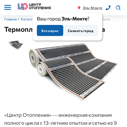
Эль-Монте
Ваш город
Эль-Монте
?
Главная
/
Каталог
/
Теплый пол
/
Термопленка для теплого пола
Термопленка для теплого пола
Все верно
Сменить город
«Центр Отопления» — инженерная компания
полного цикла с 13-летним опытом и сетью из 9