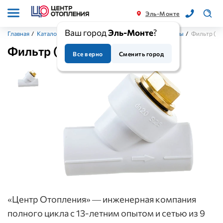
Эль-Монте
Ваш город
Эль-Монте
?
Главная
/
Каталог
/
Предохранительная арматура
/
Фильтры
/
Фильтр (ко
Фильтр (косой), Blue Ocean
Все верно
Сменить город
«Центр Отопления» — инженерная компания
полного цикла с 13-летним опытом и сетью из 9