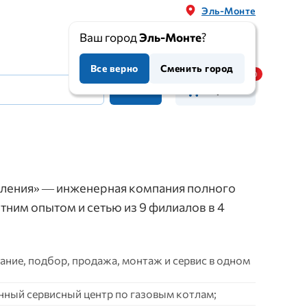
Эль-Монте
Ваш город
Эль-Монте
?
Все верно
Сменить город
Корзина
ления» — инженерная компания полного
етним опытом и сетью из 9 филиалов в 4
ние, подбор, продажа, монтаж и сервис в одном
нный сервисный центр по газовым котлам;