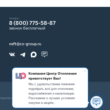
Телефон
8 (800) 775-58-87
звонок бесплатный
neft@co-group.ru
Компания Центр Отопления
приветствует Вас!
Мы с удовольствием поможем
подобрать всё для отопления,
водоснабжения и канализации.
Расскажем о лучших условиях
вторских прав запрещено.
покупки и акциях.