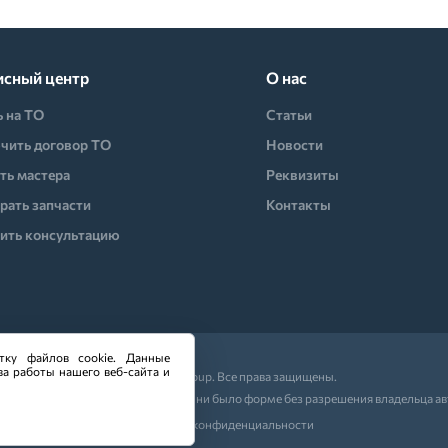
исный центр
О нас
ь на ТО
Статьи
чить договор ТО
Новости
ть мастера
Реквизиты
рать запчасти
Контакты
ить консультацию
тку файлов cookie. Данные
ва работы нашего веб-сайта и
© 2026 CO-Group. Все права защищены.
ляющих частей сайта в какой бы то ни было форме без разрешения владельца а
Политика конфиденциальности