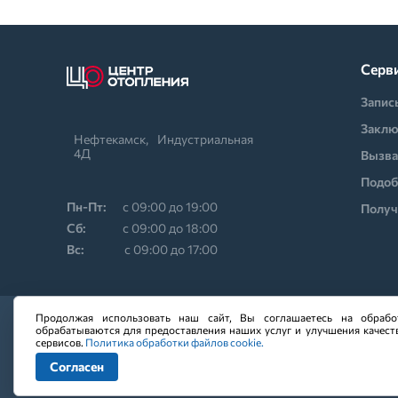
Серв
Запис
Заклю
Нефтекамск,⠀Индустриальная
4Д
Вызва
Подоб
Пн-Пт:
с 09:00 до 19:00
Получ
Cб:
с 09:00 до 18:00
Вс:
с 09:00 до 17:00
Продолжая использовать наш сайт, Вы соглашаетесь на обрабо
обрабатываются для предоставления наших услуг и улучшения качест
сервисов.
Политика обработки файлов cookie.
Копирование всех состав
Согласен