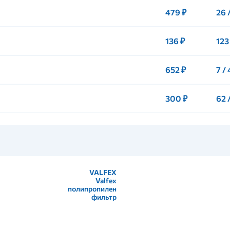
479 ₽
26 
136 ₽
123
652 ₽
7 /
300 ₽
62 
VALFEX
Valfex
полипропилен
фильтр