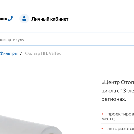
Личный кабинет
нок
Фильтры
/
Фильтр ПП, Valfex
«Центр Отоп
цикла с 13-л
регионах.
проектирова
месте;
авторизова