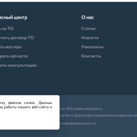
исный центр
О нас
ь на ТО
Статьи
чить договор ТО
Новости
ть мастера
Реквизиты
рать запчасти
Контакты
ить консультацию
тку файлов cookie. Данные
ва работы нашего веб-сайта и
© 2026 CO-Group. Все права защищены.
ляющих частей сайта в какой бы то ни было форме без разрешения владельца а
Политика конфиденциальности