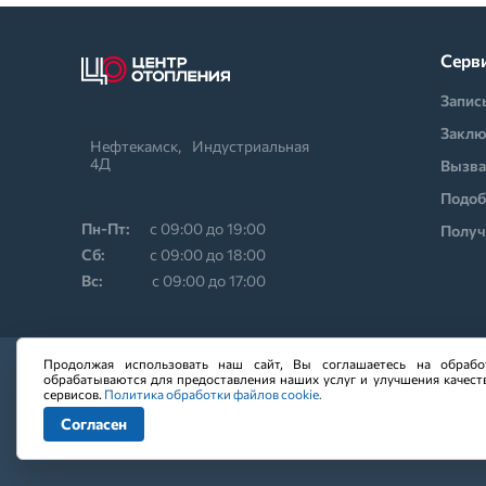
Серв
Запис
Заклю
Нефтекамск,⠀Индустриальная
4Д
Вызва
Подоб
Пн-Пт:
с 09:00 до 19:00
Получ
Cб:
с 09:00 до 18:00
Вс:
с 09:00 до 17:00
Продолжая использовать наш сайт, Вы соглашаетесь на обрабо
обрабатываются для предоставления наших услуг и улучшения качест
сервисов.
Политика обработки файлов cookie.
Копирование всех состав
Согласен