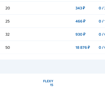
20
343 ₽
0 /
25
466 ₽
0 /
32
930 ₽
0 /
50
18 876 ₽
0 /
FLEXY
15