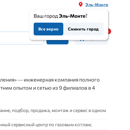
Эль-Монте
Ваш город
Эль-Монте
?
Все верно
Сменить город
Корзина
ления» — инженерная компания полного
етним опытом и сетью из 9 филиалов в 4
ние, подбор, продажа, монтаж и сервис в одном
нный сервисный центр по газовым котлам;