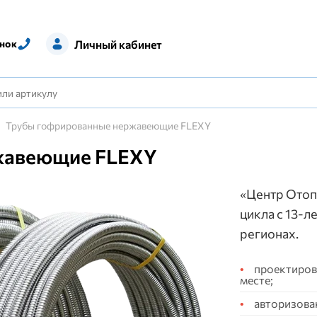
Личный кабинет
нок
Трубы гофрированные нержавеющие FLEXY
жавеющие FLEXY
«Центр Отоп
цикла с 13-л
регионах.
проектирова
месте;
авторизова