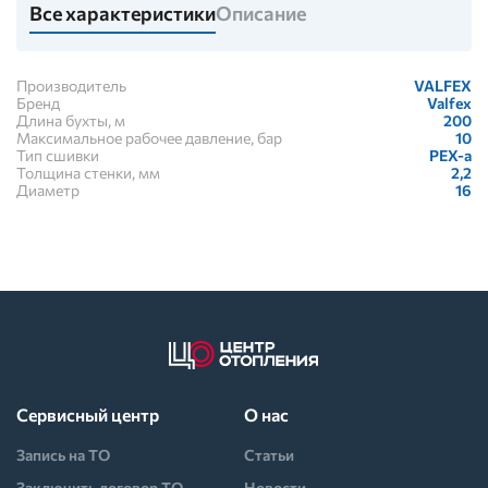
Все характеристики
Описание
Производитель
VALFEX
Бренд
Valfex
Длина бухты, м
200
Максимальное рабочее давление, бар
10
Тип сшивки
PEX-a
Толщина стенки, мм
2,2
Диаметр
16
Сервисный центр
О нас
Запись на ТО
Статьи
Заключить договор ТО
Новости