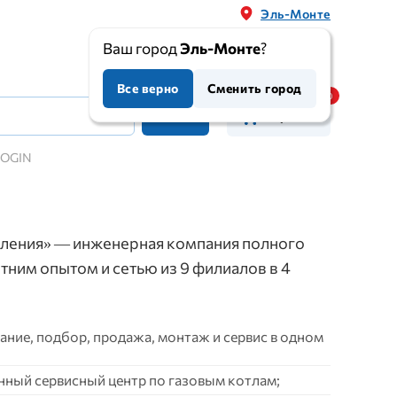
Эль-Монте
Ваш город
Эль-Монте
?
Все верно
Сменить город
Корзина
LOGIN
ления» — инженерная компания полного
етним опытом и сетью из 9 филиалов в 4
ние, подбор, продажа, монтаж и сервис в одном
нный сервисный центр по газовым котлам;