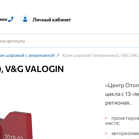
Личный кабинет
нок
ан шаровый с американкой
/
Кран шаровой (американка), V&G VA
), V&G VALOGIN
«Центр Отоп
цикла с 13-л
регионах.
проектирова
месте;
авторизова