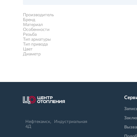
Производитель
Бренд
Материал
Особенности
Резьба
Тип арматуры
Тип привода
Цвет
Диаметр
Серв
Запис
Заклю
Нефтекамск,⠀Индустриальная
4Д
Вызва
Подоб