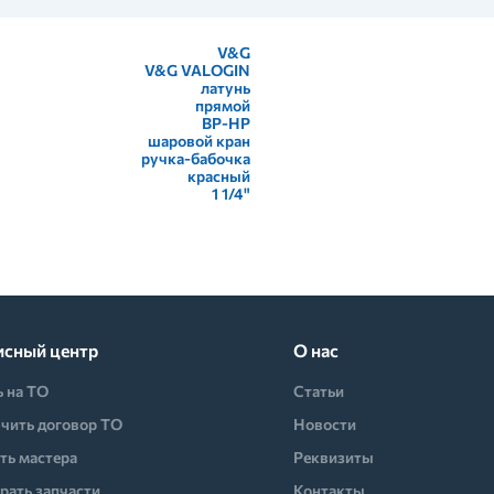
V&G
V&G VALOGIN
латунь
прямой
ВР-НР
шаровой кран
ручка-бабочка
красный
1 1/4"
исный центр
О нас
ь на ТО
Статьи
чить договор ТО
Новости
ть мастера
Реквизиты
рать запчасти
Контакты