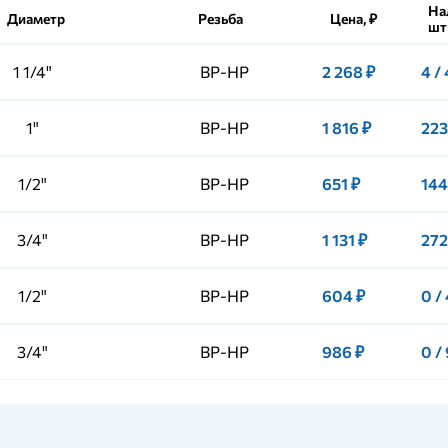
На
Диаметр
Резьба
Цена, ₽
шт
1 1/4"
ВР-НР
2 268 ₽
4 /
1"
ВР-НР
1 816 ₽
223
1/2"
ВР-НР
651 ₽
144
3/4"
ВР-НР
1 131 ₽
272
1/2"
ВР-НР
604 ₽
0 /
3/4"
ВР-НР
986 ₽
0 /