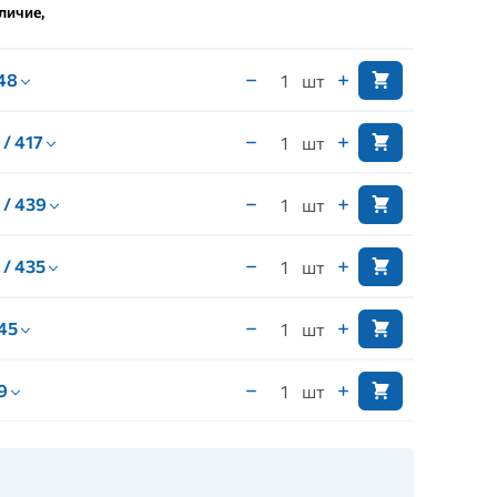
личие,
 48
шт
 / 417
шт
 / 439
шт
 / 435
шт
 45
шт
 9
шт